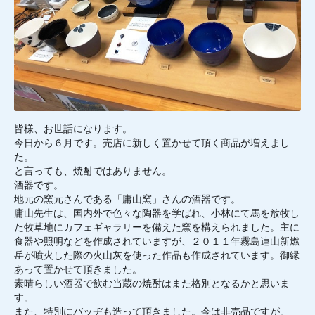
皆様、お世話になります。
今日から６月です。売店に新しく置かせて頂く商品が増えまし
た。
と言っても、焼酎ではありません。
酒器です。
地元の窯元さんである「庸山窯」さんの酒器です。
庸山先生は、国内外で色々な陶器を学ばれ、小林にて馬を放牧し
た牧草地にカフェギャラリーを備えた窯を構えられました。主に
食器や照明などを作成されていますが、２０１１年霧島連山新燃
岳が噴火した際の火山灰を使った作品も作成されています。御縁
あって置かせて頂きました。
素晴らしい酒器で飲む当蔵の焼酎はまた格別となるかと思いま
す。
また、特別にバッヂも造って頂きました。今は非売品ですが。