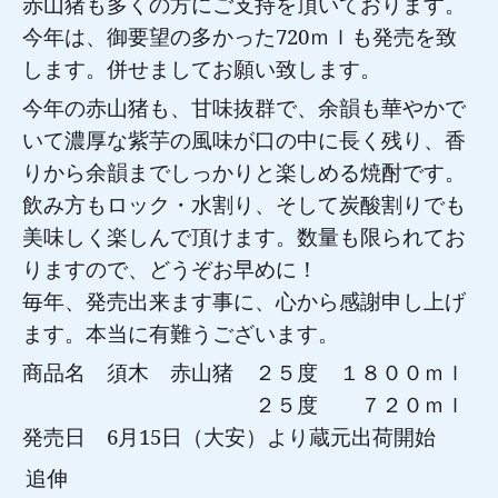
赤山猪も多くの方にご支持を頂いております。
今年は、御要望の多かった
720
ｍｌも発売を致
します。併せましてお願い致します。
今年の赤山猪も、甘味抜群で、余韻も華やかで
いて濃厚な紫芋の風味が口の中に長く残り、香
りから余韻までしっかりと楽しめる焼酎です。
飲み方もロック・水割り、そして炭酸割りでも
美味しく楽しんで頂けます。数量も限られてお
りますので、どうぞお早めに！
毎年、発売出来ます事に、心から感謝申し上げ
ます。本当に有難うございます。
商品名 須木 赤山猪 ２５度 １８００ｍｌ
２５度 ７２０ｍｌ
発売日
6
月
15
日（大安）より蔵元出荷開始
追伸