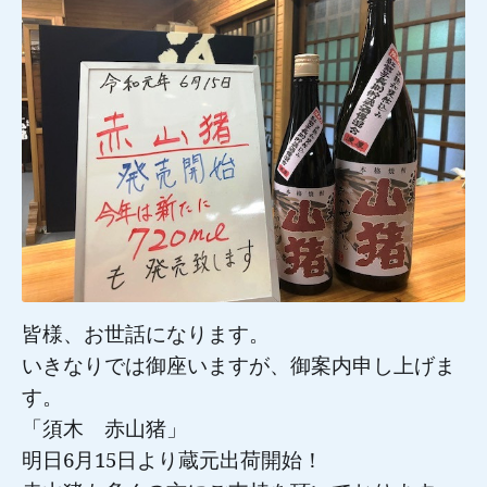
皆様、お世話になります。
いきなりでは御座いますが、御案内申し上げま
す。
「須木 赤山猪」
明日
6
月
15
日より蔵元出荷開始！