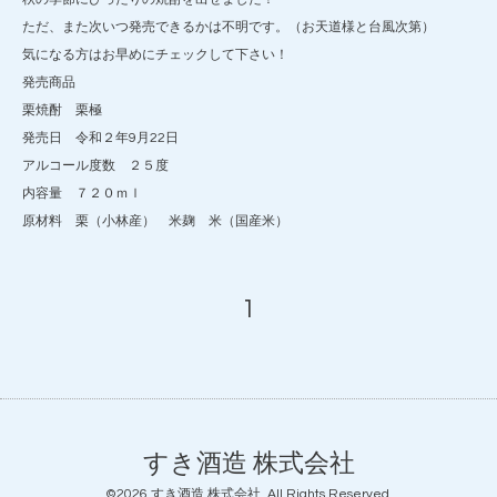
ただ、また次いつ発売できるかは不明です。（お天道様と台風次第）
気になる方はお早めにチェックして下さい！
発売商品
栗焼酎 栗極
発売日 令和２年9月22日
アルコール度数 ２５度
内容量 ７２０ｍｌ
原材料 栗（小林産） 米麹 米（国産米）
1
すき酒造 株式会社
©2026
すき酒造 株式会社
. All Rights Reserved.