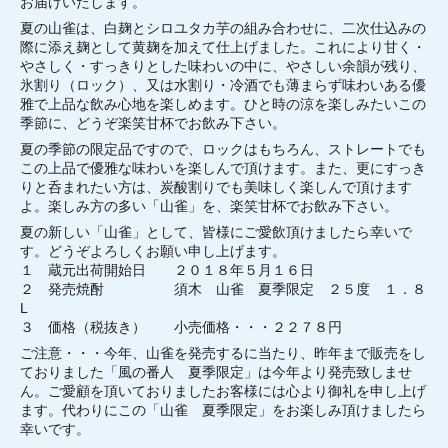
お届けいたします。
夏の山雀は、白麹とシロユタカ芋の組み合わせに、二次仕込みの
際に添え麹として黄麹を加えて仕上げました。これにより甘く・
やさしく・すっきりとした味わいの中に、やさしい余韻が残り、
氷割り（ロック）、又は水割り・冷酒でも薄まらず味わいある優
雅で上品な飲み心地を楽しめます。ひと時の涼を楽しみたいこの
季節に、どうぞ楽笑甘杯でお飲み下さい。
夏の季節の限定品ですので、ロックはもちろん、ストレートでも
この上品で優雅な味わいを楽しんで頂けます。また、更にすっき
りと呑まれたい方は、炭酸割りでも美味しく楽しんで頂けます
よ。楽しみ方の多い「山雀」を、楽笑甘杯でお飲み下さい。
夏の新しい「山雀」として、皆様にご愛飲頂けましたら幸いで
す。どうぞよろしくお願い申し上げます。
１ 蔵元出荷開始日 ２０１８年５月１６日
２ 発売焼酎 須木 山雀 夏季限定 ２５度 １．８
L
３ 価格（税抜き） 小売価格・・・２２７８円
ご注意・・・今年、山雀を発売するに当たり、昨年まで販売をし
ておりました「風の番人 夏季限定」は今年より発売致しませ
ん。ご愛顧を頂いておりましたお客様には心より御礼を申し上げ
ます。代わりにこの「山雀 夏季限定」をお楽しみ頂けましたら
幸いです。