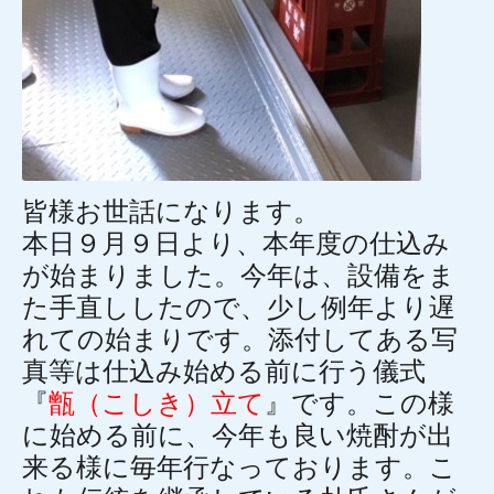
皆様お世話になります。
本日９月９日より、本年度の仕込み
が始まりました。今年は、設備をま
た手直ししたので、少し例年より遅
れての始まりです。添付してある写
真等は仕込み始める前に行う儀式
『
甑（こしき）立て
』です。この様
に始める前に、今年も良い焼酎が出
来る様に毎年行なっております。こ